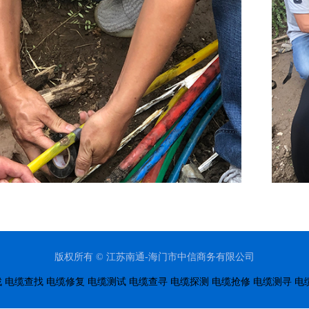
版权所有 © 江苏南通-海门市中信商务有限公司
找
电缆查找
电缆修复
电缆测试
电缆查寻
电缆探测
电缆抢修
电缆测寻
电